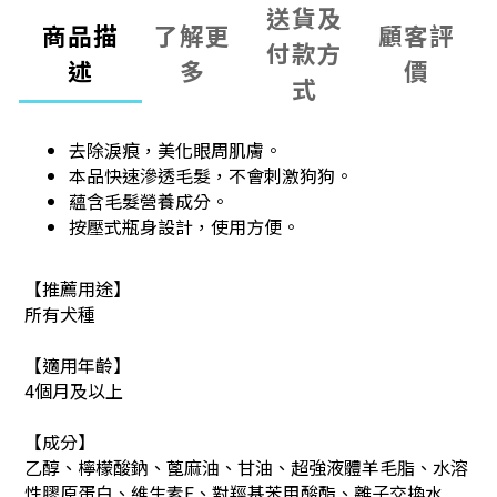
送貨及
商品描
了解更
顧客評
付款方
述
多
價
式
去除淚痕，美化眼周肌膚。
本品快速滲透毛髮，不會刺激狗狗。
蘊含毛髮營養成分。
按壓式瓶身設計，使用方便。
【推薦用途】
所有犬種
【適用年齡】
4個月及以上
【成分】
乙醇、檸檬酸鈉、蓖麻油、甘油、超強液體羊毛脂、水溶
性膠原蛋白、維生素E、對羥基苯甲酸酯、離子交換水