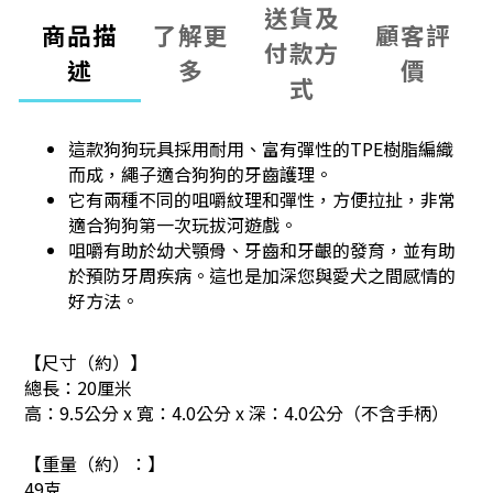
送貨及
商品描
了解更
顧客評
付款方
述
多
價
式
這款狗狗玩具採用耐用、富有彈性的TPE樹脂編織
而成，繩子適合狗狗的牙齒護理。
它有兩種不同的咀嚼紋理和彈性，方便拉扯，非常
適合狗狗第一次玩拔河遊戲。
咀嚼有助於幼犬顎骨、牙齒和牙齦的發育，並有助
於預防牙周疾病。這也是加深您與愛犬之間感情的
好方法。
【尺寸（約）】
總長：20厘米
高：9.5公分 x 寬：4.0公分 x 深：4.0公分（不含手柄）
【重量（約）：】
49克