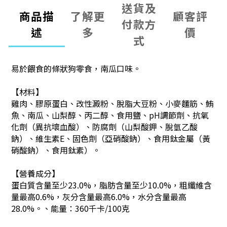
送貨及
商品描
了解更
顧客評
付款方
述
多
價
式
易於餵食的條狀狗零食，南瓜口味。
【材料】
雞肉、膠原蛋白、改性澱粉、脫脂大豆粉、小麥麵筋、鮪
魚、南瓜、山梨醇、丙二醇、食用鹽、pH調節劑、抗氧
化劑（異抗壞血酸）、防腐劑（山梨酸鉀、脫氫乙酸
鈉）、維生素E、固色劑（亞硝酸鈉）、食用鈦金屬（黃
硝酸鈉）、食用鈦素）。
【營養成分】
蛋白質含量至少23.0%，脂肪含量至少10.0%，粗纖維含
量最高0.6%，灰分含量最高6.0%，水分含量最高
28.0%。、
能量：360千卡/100克