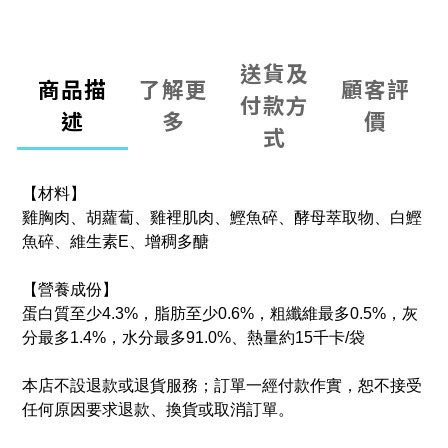
送貨及
商品描
了解更
顧客評
付款方
述
多
價
式
【材料】
雞胸肉、胡蘿蔔、雞裡肌肉、鰹魚碎、酵母萃取物、白鰹
魚碎、維生素E、增稠多醣
【營養成份】
蛋白質至少4.3%，脂肪至少0.6%，粗纖維最多0.5%，灰
分最多1.4%，水分最多91.0%
、熱量約15千卡/袋
本店不設退款或退貨服務；訂單一經付款作實，恕不接受
任何原因要求退款、換貨或取消訂單。