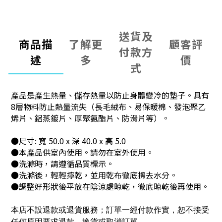
送貨及
商品描
了解更
顧客評
付款方
述
多
價
式
產品是產生熱量、儲存熱量以防止身體變冷的墊子。具有
8層物料防止熱量流失（長毛絨布、易保暖棉、發泡聚乙
烯片、鋁蒸鍍片、厚聚氨酯片、防滑片等）。
●尺寸: 寬 50.0 x 深 40.0 x 高 5.0
●本產品供室內使用。請勿在室外使用。
●洗滌時，請遵循品質標示。
●洗滌後，輕輕擰乾，並用乾布徹底擦去水分。
●調整好形狀後平放在陰涼處晾乾，徹底晾乾後再使用。
本店不設退款或退貨服務；訂單一經付款作實，恕不接受
任何原因要求退款、換貨或取消訂單。