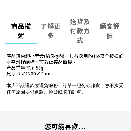
送貨及
商品描
了解更
顧客評
付款方
述
多
價
式
產品適合超小型犬(約5kg內)，具有採用Petio安全按扣的
水平滑桿結構，可防止突然斷裂。
產品重量(約): 53g
尺寸: 7×1200×7mm
本店不設退款或退貨服務；訂單一經付款作實，恕不接受
任何原因要求退款、換貨或取消訂單。
您可能喜歡...