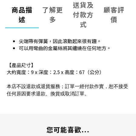
送貨及
商品描
了解更
顧客評
付款方
述
多
價
式
尖端帶有彈簧，因此滾動起來很有趣。
可以用彎曲的金屬絲將其纏繞在任何地方。
【產品尺寸】
大約寬度：9 x 深度：2.5 x 高度：67（公分）
本店不設退款或退貨服務；訂單一經付款作實，恕不接受
任何原因要求退款、換貨或取消訂單。
您可能喜歡...