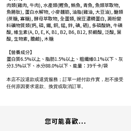
肉類(雞肉, 牛肉), 水產類(鰹魚, 鮪魚, 青魚, 魚類萃取物,
魚勝肽), 蛋白水解物, 小麥麵筋, 油脂(雞油, 大豆油), 醣類
(蔗糖, 寡糖), 酵母萃取物, 全蛋類, 豌豆濃稠蛋白, 澱粉變
料礦物質類(鈣, 磷, 鐵, 銅, 錳, 鋅, 碘, 硒), 多磷酸鈉, 牛磺
酸, 維生素(A, D, E, K, B1, B2, B6, B12, 菸鹼酸, 泛酸, 葉
酸, 生物素, 膽鹼), 木糖
【營養成分】
蛋白質6.5%以上、脂肪1.5%以上、粗纖維0.1%以下、灰
分3.5%以下、水分88.0%以下、能量：39千卡/袋
本店不設退款或退貨服務；訂單一經付款作實，恕不接受
任何原因要求退款、換貨或取消訂單。
您可能喜歡...