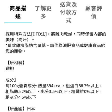
送貨及
商品描
了解更
顧客評
付款方
述
多
價
式
採用特殊方法[DFD法]，將雞肉乾燥，同時保留內部的
美味（肉汁）。
*這款雞柳脂肪含量低。請作為減肥食品或健康食品給
您的寵物。
【原材料】
雞柳
成分】
每100g營養成分: 熱量394kcal，粗蛋白86.7%以上，
粗脂肪5.2%以上，水分3.5%以下，粗纖維0%以下，
粗灰分4.6%以下
【原產國】日本