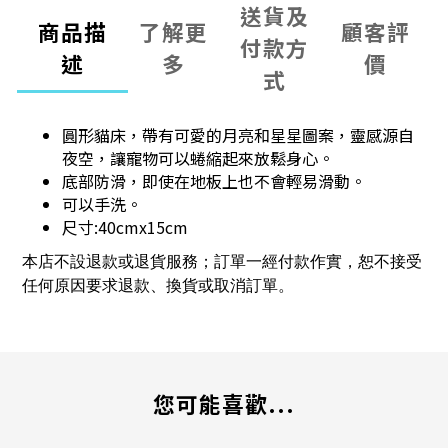
送貨及
商品描
了解更
顧客評
付款方
述
多
價
式
圓形貓床，帶有可愛的月亮和星星圖案，靈感源自
夜空，讓寵物可以蜷縮起來放鬆身心。
底部防滑，即使在地板上也不會輕易滑動。
可以手洗。
尺寸:40cmx15cm
本店不設退款或退貨服務；訂單一經付款作實，恕不接受
任何原因要求退款、換貨或取消訂單。
您可能喜歡...