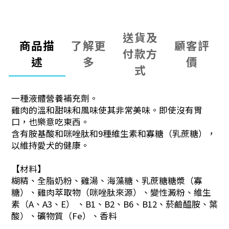
送貨及
商品描
了解更
顧客評
付款方
述
多
價
式
一種液體營養補充劑。
雞肉的溫和甜味和風味使其非常美味。即使沒有胃
口，也樂意吃東西。
含有胺基酸和咪唑肽和9種維生素和寡糖（乳蔗糖），
以維持愛犬的健康。
【材料】
糊精、全脂奶粉、雞湯、海藻糖、乳蔗糖糖漿（寡
糖）、雞肉萃取物（咪唑肽來源）、變性澱粉、維生
素（A、A3、E） 、B1、B2、B6、B12、菸鹼醯胺、葉
酸）、礦物質（Fe）、香料