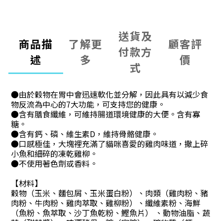
送貨及
商品描
了解更
顧客評
付款方
述
多
價
式
●由於穀物在胃中會迅速軟化並分解，因此具有以減少食
物反流為中心的7大功能，可支持您的健康。
●含有膳食纖維，可維持腸道環境健康的大便。含有寡
糖。
●含有鈣、磷、維生素D，維持骨骼健康。
●口感極佳，大塊裡充滿了貓咪喜愛的雞肉味道，撒上碎
小魚和細碎的凍乾雞柳。
●不使用著色劑或香料。
【材料】
穀物（玉米、麵包屑、玉米蛋白粉）、肉類（雞肉粉、豬
肉粉、牛肉粉、雞肉萃取、雞柳粉）、纖維素粉、海鮮
（魚粉、魚萃取、沙丁魚乾粉、鰹魚片） 、動物油脂、蔬