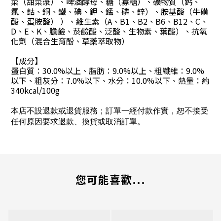
菜（甜菜漿）、啤酒酵母、糖（寡糖）、礦物質（鈣、
氯、鈷、銅、鐵、碘、鉀、錳、磷、鋅）、胺基酸（牛磺
酸、蛋胺酸） ）、維生素（A、B1、B2、B6、B12、C、
D、E、K、膽鹼、菸鹼酸、泛酸、生物素、葉酸）、抗氧
化劑（混合生育酚、草藥萃取物）
【成分】
蛋白質：30.0%以上、脂肪：9.0%以上、粗纖維：9.0%
以下、粗灰分：7.0%以下、水分：10.0%以下、熱量：約
340kcal/100g
本店不設退款或退貨服務；訂單一經付款作實，恕不接受
任何原因要求退款、換貨或取消訂單。
您可能喜歡...