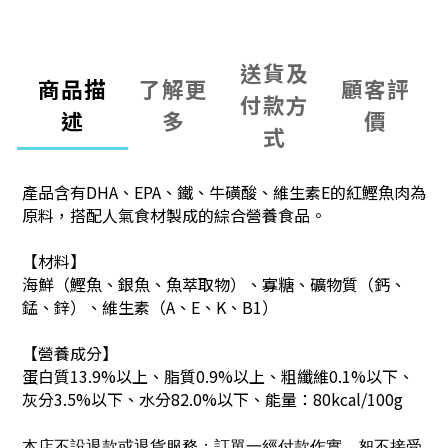
送貨及
商品描
了解更
顧客評
付款方
述
多
價
式
產品含有DHA、EPA、鐵、牛磺酸、維生素E的紅鰹魚肉為
原料，搭配人氣食材製成的綜合營養食品。
【材料】
海鮮（鰹魚、銀魚、魚萃取物）、寡糖、礦物質（鈣、
錳、鋅）、維生素（A、E、K、B1）
【營養成分】
蛋白質13.9%以上、脂質0.9%以上、粗纖維0.1%以下、
灰分3.5%以下、水分82.0%以下、能量：80kcal/100g
本店不設退款或退貨服務；訂單一經付款作實，恕不接受