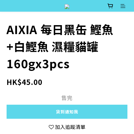
AIXIA 每日黑缶 鰹魚
+白鰹魚 濕糧貓罐
160gx3pcs
HK$45.00
售完
貨到通知我
加入追蹤清單