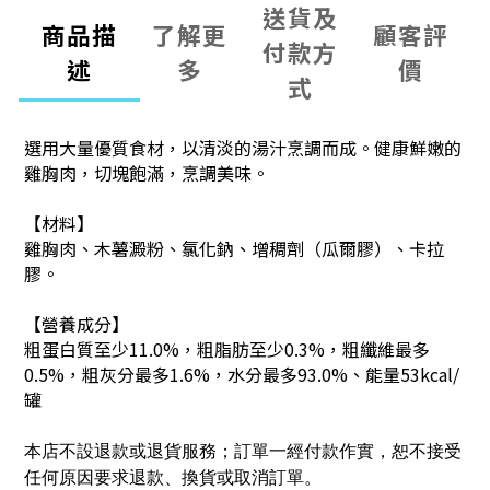
送貨及
商品描
了解更
顧客評
付款方
述
多
價
式
選用大量優質食材，以清淡的湯汁烹調而成。
健康鮮嫩的
雞胸肉，切塊飽滿，烹調美味。
【材料】
雞胸肉、木薯澱粉、氯化鈉、增稠劑（瓜爾膠）、卡拉
膠。
【營養成分】
粗蛋白質至少11.0%，粗脂肪至少0.3%，粗纖維最多
0.5%，粗灰分最多1.6%，水分最多93.0%、能量53kcal/
罐
本店不設退款或退貨服務；訂單一經付款作實，恕不接受
任何原因要求退款、換貨或取消訂單。