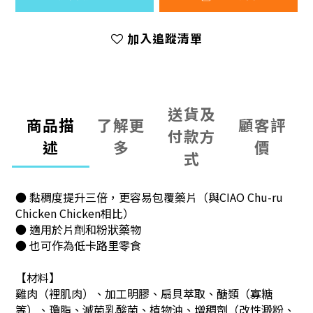
加入追蹤清單
送貨及
商品描
了解更
顧客評
付款方
述
多
價
式
● 黏稠度提升三倍，更容易包覆藥片（與CIAO Chu-ru
Chicken Chicken相比）
● 適用於片劑和粉狀藥物
● 也可作為低卡路里零食
【材料】
雞肉（裡肌肉）、加工明膠、扇貝萃取、醣類（寡糖
等）、瓊脂、滅菌乳酸菌、植物油、增稠劑（改性澱粉、